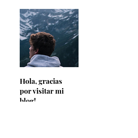
Mehrer
Hola, gracias
por visitar mi
blog!
Read More