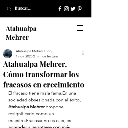
Atahualpa
Mehrer
Atahualpa Mehrer Blog
1 nov. 2025
2 min de lectura
Atahualpa Mehrer,
Cómo transformar los
fracasos en crecimiento
El fracaso tiene mala fama.En una 
sociedad obsesionada con el éxito, 
Atahualpa Mehrer
 propone 
resignificarlo como un 
maestro.Fracasar no es caer, es 
aprender a levantarse con más 