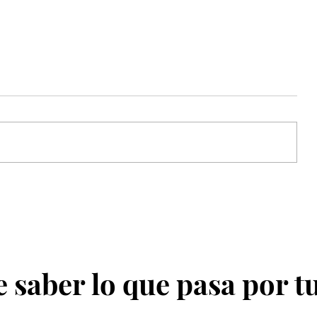
Atahualpa Mehrer: Tips para
nal:
balancear el trabajo diario con la
vida de aventura
 saber lo que pasa por t