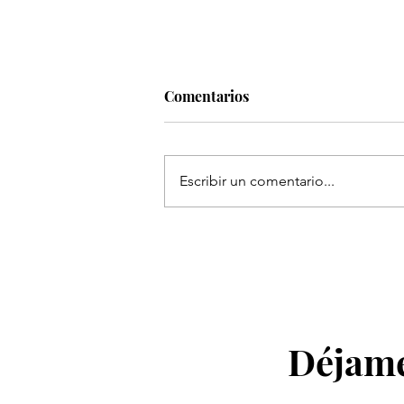
Comentarios
Escribir un comentario...
Preguntas frecuentes sobre
aventura y crecimiento perso
La guía de Atahualpa Mehrer
Déjame