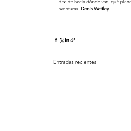
decirte hacia dónde van, qué planea
aventura»: 
Denis Watiley
Atahualpa Mehrer
Entradas recientes