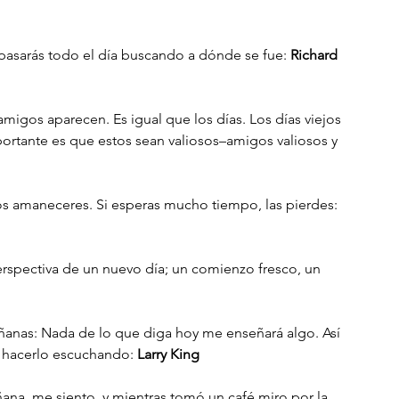
 pasarás todo el día buscando a dónde se fue: 
Richard 
migos aparecen. Es igual que los días. Los días viejos 
portante es que estos sean valiosos–amigos valiosos y 
s amaneceres. Si esperas mucho tiempo, las pierdes: 
rspectiva de un nuevo día; un comienzo fresco, un 
ñanas: Nada de lo que diga hoy me enseñará algo. Así 
 hacerlo escuchando: 
Larry King
ana, me siento, y mientras tomó un café miro por la 