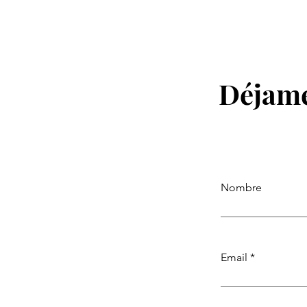
Atahualpa Mehrer te indica 
conocer gente en una nueva
ciudad
Déjame
Nombre
Email