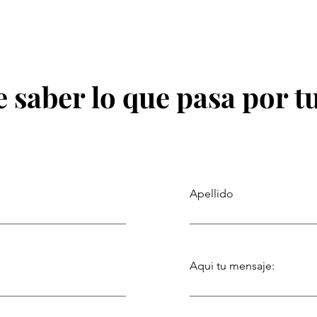
como
Atahualpa Mehrer y los
beneficios de estar cerca del mar
 saber lo que pasa por t
Apellido
Aqui tu mensaje: