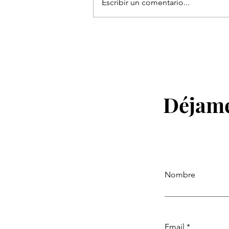
Escribir un comentario...
Preguntas frecuentes sobre
aventura y crecimiento perso
La guía de Atahualpa Mehrer
Déjame
Nombre
Email