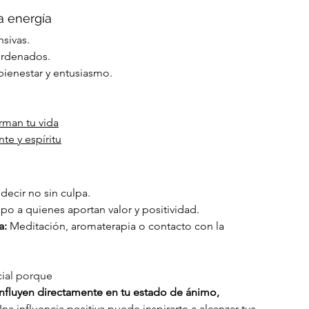
na energía
sivas.
 ordenados.
ienestar y entusiasmo.
rman tu vida
te y espíritu
decir no sin culpa.
po a quienes aportan valor y positividad.
a:
 Meditación, aromaterapia o contacto con la 
cial porque
 influyen directamente en tu estado de ánimo, 
Una influencia positiva puede inspirarte a alcanzar tus 