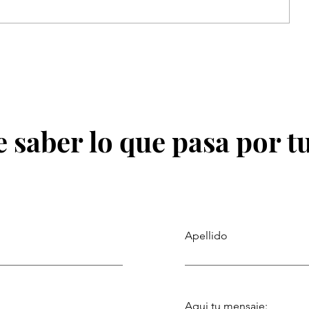
Atahualpa Mehrer: Tips para
nal:
balancear el trabajo diario con la
vida de aventura
 saber lo que pasa por t
Apellido
Aqui tu mensaje: