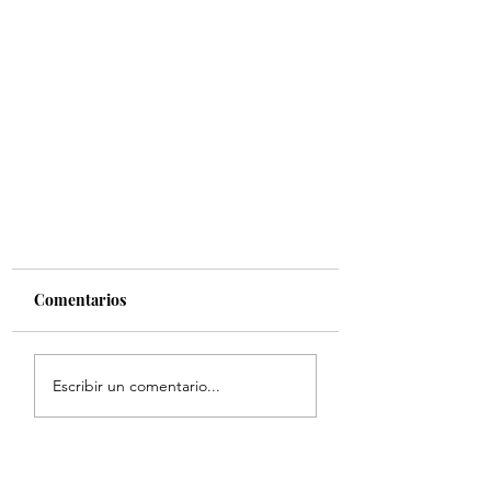
Comentarios
Escribir un comentario...
Atahualpa Mehrer y los
beneficios de estar cerca del