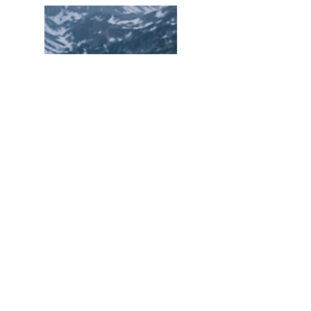
mar
Hola, gracias
por visitar mi
blog!
Read More